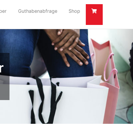
ber
Guthabenabfrage
Shop
r