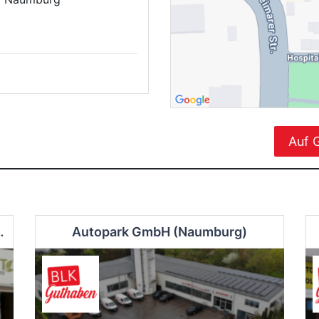
Auf 
hönheit in Zeitz
Autopark GmbH (Naumburg)