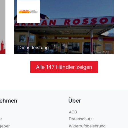
Dienstleistung
Alle 147 Händler zeigen
nehmen
Über
AGB
r
Datenschutz
geber
Widerrufsbelehrung