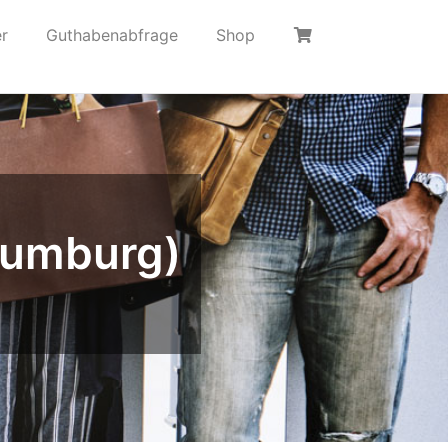
r
Guthabenabfrage
Shop
aumburg)